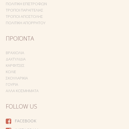
ΠΟΛΙΤΙΚΉ ΕΠΙΣΤΡΟΦΏΝ
ΤΡΌΠΟΙ ΠΑΡΑΓΓΕΛΊΑΣ
ΤΡΌΠΟΙ ΑΠΟΣΤΟΛΉΣ
ΠΟΛΙΤΙΚΉ ΑΠΟΡΡΉΤΟΥ
ΠΡΟΪΌΝΤΑ
ΒΡΑΧΙΌΛΙΑ
ΔΑΧΤΥΛΊΔΙΑ
ΚΑΡΦΊΤΣΕΣ
ΚΟΛΙΈ
ΣΚΟΥΛΑΡΊΚΙΑ
ΓΟΎΡΙΑ
ΆΛΛΑ ΚΟΣΜΉΜΑΤΑ
FOLLOW US
FACEBOOK