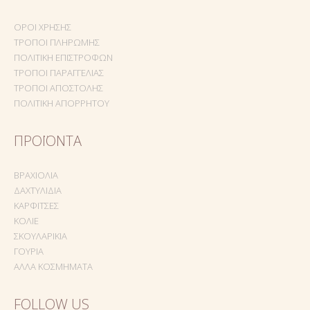
ΌΡΟΙ ΧΡΉΣΗΣ
ΤΡΌΠΟΙ ΠΛΗΡΩΜΉΣ
ΠΟΛΙΤΙΚΉ ΕΠΙΣΤΡΟΦΏΝ
ΤΡΌΠΟΙ ΠΑΡΑΓΓΕΛΊΑΣ
ΤΡΌΠΟΙ ΑΠΟΣΤΟΛΉΣ
ΠΟΛΙΤΙΚΉ ΑΠΟΡΡΉΤΟΥ
ΠΡΟΪΌΝΤΑ
ΒΡΑΧΙΌΛΙΑ
ΔΑΧΤΥΛΊΔΙΑ
ΚΑΡΦΊΤΣΕΣ
ΚΟΛΙΈ
ΣΚΟΥΛΑΡΊΚΙΑ
ΓΟΎΡΙΑ
ΆΛΛΑ ΚΟΣΜΉΜΑΤΑ
FOLLOW US