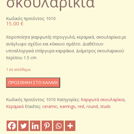
σκουλαρίκια
Κωδικός προϊόντος: 1010
15.00
€
Χειροποίητα (καρφωτά) στρογγυλά, κεραμικά, σκουλαρίκια με
ανάγλυφο σχέδιο και κόκκινο σμάλτο. Διαθέτουν
υποαλλεργικά επάργυρα καρφάκια. Διάμετρος σκουλαρικιού
περίπου 1.5 cm
1 σε απόθεμα
Χειροποίητα
ΠΡΟΣΘΉΚΗ ΣΤΟ ΚΑΛΆΘΙ
κεραμικά
σκουλαρίκια
Κωδικός προϊόντος:
1010
Κατηγορίες:
Καρφωτά σκουλαρίκια
,
ποσότητα
Κεραμικά
Ετικέτες:
ceramic
,
earrings
,
red
,
round
,
studs