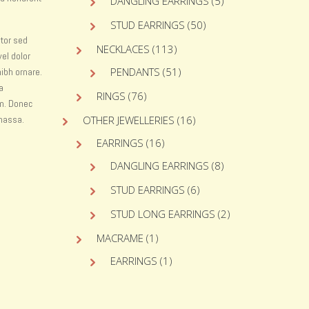
DANGLING EARRINGS
(5)
STUD EARRINGS
(50)
itor sed
NECKLACES
(113)
el dolor
PENDANTS
(51)
ibh ornare.
a
RINGS
(76)
um. Donec
 massa.
OTHER JEWELLERIES
(16)
EARRINGS
(16)
DANGLING EARRINGS
(8)
STUD EARRINGS
(6)
STUD LONG EARRINGS
(2)
MACRAME
(1)
EARRINGS
(1)