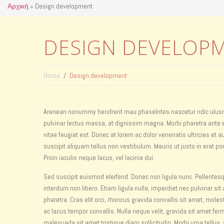
Αρχική
»
Design development
DESIGN DEVELOP
Home
Design development
Arenean nonummy hendrerit mau phaselntes nascetur ridic ulusm du
pulvinar lectus massa, at dignissim magna. Morbi pharetra ante el
vitae feugiat est. Donec at lorem ac dolor venenatis ultricies et 
suscipit aliquam tellus non vestibulum. Mauris ut justo in erat po
Proin iaculis neque lacus, vel lacinia dui.
Sed suscipit euismod eleifend. Donec non ligula nunc. Pellente
interdum non libero. Etiam ligula nulla, imperdiet nec pulvinar 
pharetra. Cras elit orci, rhoncus gravida convallis sit amet, mole
ac lacus tempor convallis. Nulla neque velit, gravida sit amet f
malesuada sit amet tristique diam sollicitudin. Morbi urna tellus,