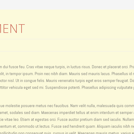
MENT
i fusce feu. Cras vitae neque turpis, in luctus risus. Donec et placerat orci. P
it, in tempor ipsum. Proin nec nibh diam. Mauris sed mauris lacus. Phasellus id nu
auctor nisl. Ut in congue felis. Mauris venenatis turpis eget eros semper feugiat. D
rttitor vehicula eget sed mi. Suspendisse potenti. Phasellus adipiscing vulputate 
sque molestie posuere metus nec faucibus. Nam velit nulla, malesuada quis com
sit amet, sodales sed diam. Maecenas imperdiet tellus at enim interdum et semper
stie vitae leo. Etiam at egestas orci. Fusce auctor pretium diam sed iaculis. Nulla
ermentum et, commodo ut lectus. Fusce sed hendrerit quam. Aliquam iaculis nibh n
 sollicitudin non consequat quis, cursus in velit. Maecenas mauris metus, varius e