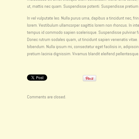
ut, mattis nec quam. Suspendisse potenti. Suspendisse pretium ar
In vel vulputate leo. Nulla purus urna, dapibus a tincidunt nec, fr
lorem. Vestibulum ullamcorper sagittis lorem non rhoncus. In inte
tempus id commodo sapien scelerisque. Suspendisse pulvinar fauc
Donec rutrum sodales quam, ut tincidunt sapien venenatis vitae.
bibendum. Nulla ipsum mi, consectetur eget facilisis in, adipiscin
pretium lacinia dignissim. Vivamus blandit eleifend pellentesque. 
Comments are closed.