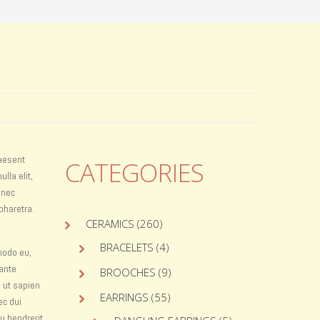
raesent
CATEGORIES
lla elit,
onec
pharetra.
CERAMICS
(260)
BRACELETS
(4)
modo eu,
 ante
BROOCHES
(9)
m ut sapien
EARRINGS
(55)
ec dui
u hendrerit