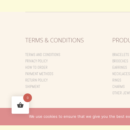
TERMS & CONDITIONS
PROD
TERMS AND CONDITIONS
BRACELETS
PRIVACY POLICY
BROOCHES
HOW TO ORDER
EARRINGS
PAYMENT METHODS
NECKLACES
RETURN POLICY
RINGS
SHIPMENT
CHARMS
OTHER JEW
0
We use cookies to ensure that we give you the best exp