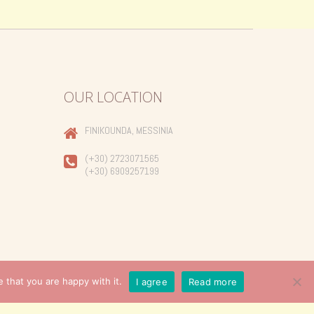
OUR LOCATION
FINIKOUNDA, MESSINIA
(+30) 2723071565
(+30) 6909257199
 that you are happy with it.
I agree
Read more
Created by