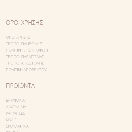
ΌΡΟΙ ΧΡΉΣΗΣ
ΌΡΟΙ ΧΡΉΣΗΣ
ΤΡΌΠΟΙ ΠΛΗΡΩΜΉΣ
ΠΟΛΙΤΙΚΉ ΕΠΙΣΤΡΟΦΏΝ
ΤΡΌΠΟΙ ΠΑΡΑΓΓΕΛΊΑΣ
ΤΡΌΠΟΙ ΑΠΟΣΤΟΛΉΣ
ΠΟΛΙΤΙΚΉ ΑΠΟΡΡΉΤΟΥ
ΠΡΟΪΌΝΤΑ
ΒΡΑΧΙΌΛΙΑ
ΔΑΧΤΥΛΊΔΙΑ
ΚΑΡΦΊΤΣΕΣ
ΚΟΛΙΈ
ΣΚΟΥΛΑΡΊΚΙΑ