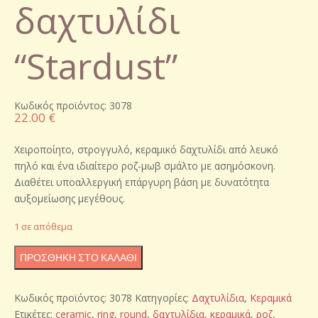
δαχτυλίδι
“Stardust”
Κωδικός προϊόντος: 3078
22.00
€
Χειροποίητο, στρογγυλό, κεραμικό δαχτυλίδι από λευκό
πηλό και ένα ιδιαίτερο ροζ-μωβ σμάλτο με ασημόσκονη.
Διαθέτει υποαλλεργική επάργυρη βάση με δυνατότητα
αυξομείωσης μεγέθους.
1 σε απόθεμα
Χειροποίητο
ΠΡΟΣΘΉΚΗ ΣΤΟ ΚΑΛΆΘΙ
κεραμικό
δαχτυλίδι
Κωδικός προϊόντος:
3078
Κατηγορίες:
Δαχτυλίδια
,
Κεραμικά
"Stardust"
Ετικέτες:
ceramic
,
ring
,
round
,
δαχτυλίδια
,
κεραμικά
,
ροζ
,