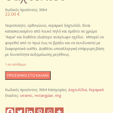
Κωδικός προϊόντος: 3064
22.00
€
Χειροποίητο, ορθογώνιο, κεραμικό δαχτυλίδι. Είναι
κατασκευασμένο από λευκό πηλό και σμάλτο σε χρώμα
“Aqua” και διαθέτει ιδιαίτερο ανάγλυφο σχέδιο. Μπορεί να
φορεθεί από το πρωί έως το βράδυ και να συνδυαστεί με
διαφορετικά outfits. Διαθέτει υποαλλεργική επάργυρη βάση
με δυνατότητα αυξομείωσης μεγέθους.
1 σε απόθεμα
Χειροποίητο
ΠΡΟΣΘΉΚΗ ΣΤΟ ΚΑΛΆΘΙ
κεραμικό
δαχτυλίδι
Κωδικός προϊόντος:
3064
Κατηγορίες:
Δαχτυλίδια
,
Κεραμικά
ποσότητα
Ετικέτες:
ceramic
,
rectangular
,
ring