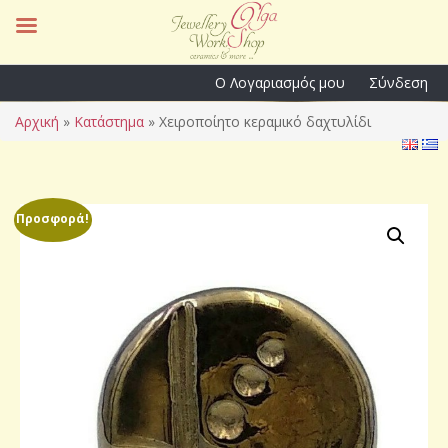
Ο Λογαριασμός μου
Σύνδεση
Αρχική
»
Κατάστημα
»
Χειροποίητο κεραμικό δαχτυλίδι
Προσφορά!