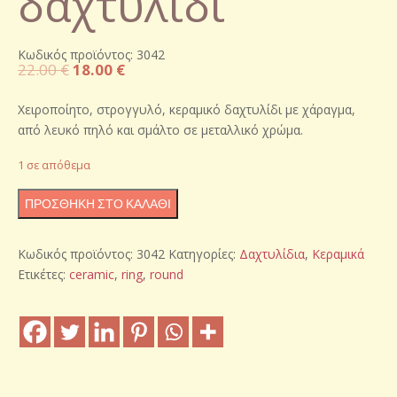
δαχτυλίδι
Κωδικός προϊόντος: 3042
Original
Η
22.00
€
18.00
€
price
τρέχουσα
was:
τιμή
Χειροποίητο, στρογγυλό, κεραμικό δαχτυλίδι με χάραγμα,
22.00 €.
είναι:
από λευκό πηλό και σμάλτο σε μεταλλικό χρώμα.
18.00 €.
1 σε απόθεμα
Χειροποίητο
ΠΡΟΣΘΉΚΗ ΣΤΟ ΚΑΛΆΘΙ
κεραμικό
δαχτυλίδι
Κωδικός προϊόντος:
3042
Κατηγορίες:
Δαχτυλίδια
,
Κεραμικά
ποσότητα
Ετικέτες:
ceramic
,
ring
,
round