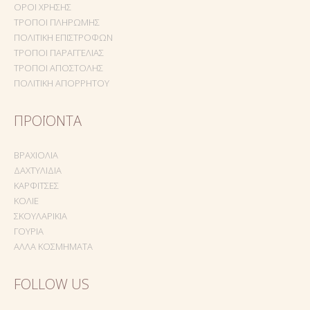
ΌΡΟΙ ΧΡΉΣΗΣ
ΤΡΌΠΟΙ ΠΛΗΡΩΜΉΣ
ΠΟΛΙΤΙΚΉ ΕΠΙΣΤΡΟΦΏΝ
ΤΡΌΠΟΙ ΠΑΡΑΓΓΕΛΊΑΣ
ΤΡΌΠΟΙ ΑΠΟΣΤΟΛΉΣ
ΠΟΛΙΤΙΚΉ ΑΠΟΡΡΉΤΟΥ
ΠΡΟΪΌΝΤΑ
ΒΡΑΧΙΌΛΙΑ
ΔΑΧΤΥΛΊΔΙΑ
ΚΑΡΦΊΤΣΕΣ
ΚΟΛΙΈ
ΣΚΟΥΛΑΡΊΚΙΑ
ΓΟΎΡΙΑ
ΆΛΛΑ ΚΟΣΜΉΜΑΤΑ
FOLLOW US