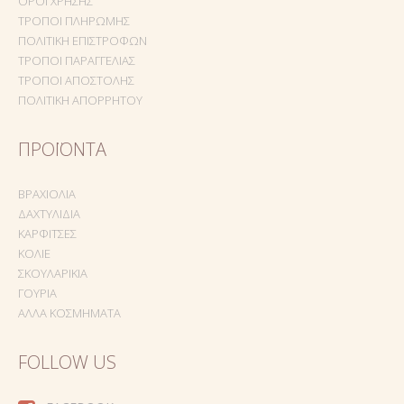
ΌΡΟΙ ΧΡΉΣΗΣ
ΤΡΌΠΟΙ ΠΛΗΡΩΜΉΣ
ΠΟΛΙΤΙΚΉ ΕΠΙΣΤΡΟΦΏΝ
ΤΡΌΠΟΙ ΠΑΡΑΓΓΕΛΊΑΣ
ΤΡΌΠΟΙ ΑΠΟΣΤΟΛΉΣ
ΠΟΛΙΤΙΚΉ ΑΠΟΡΡΉΤΟΥ
ΠΡΟΪΌΝΤΑ
ΒΡΑΧΙΌΛΙΑ
ΔΑΧΤΥΛΊΔΙΑ
ΚΑΡΦΊΤΣΕΣ
ΚΟΛΙΈ
ΣΚΟΥΛΑΡΊΚΙΑ
ΓΟΎΡΙΑ
ΆΛΛΑ ΚΟΣΜΉΜΑΤΑ
FOLLOW US