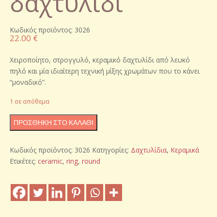
δαχτυλίδι
Κωδικός προϊόντος: 3026
22.00
€
Χειροποίητο, στρογγυλό, κεραμικό δαχτυλίδι από λευκό
πηλό και μία ιδιαίτερη τεχνική μίξης χρωμάτων που το κάνει
“μοναδικό”.
1 σε απόθεμα
Χειροποίητο
ΠΡΟΣΘΉΚΗ ΣΤΟ ΚΑΛΆΘΙ
κεραμικό
δαχτυλίδι
Κωδικός προϊόντος:
3026
Κατηγορίες:
Δαχτυλίδια
,
Κεραμικά
ποσότητα
Ετικέτες:
ceramic
,
ring
,
round