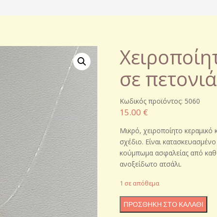
Χειροποίητ
σε πετονιά
Κωδικός προϊόντος: 5060
15.00
€
Μικρό, χειροποίητο κεραμικό 
σχέδιο. Είναι κατασκευασμένο
κούμπωμα ασφαλείας από καθα
ανοξείδωτο ατσάλι.
1 σε απόθεμα
Χειροποίητο
ΠΡΟΣΘΉΚΗ ΣΤΟ ΚΑΛΆΘΙ
κεραμικό