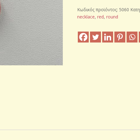
κολιέ
Κωδικός προϊόντος:
5060
Κατη
σε
necklace
,
red
,
round
πετονιά
ποσότητα