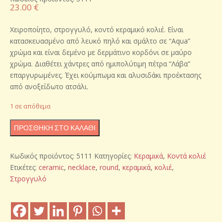
23.00
€
Χειροποίητο, στρογγυλό, κοντό κεραμικό κολιέ. Είναι
κατασκευασμένο από λευκό πηλό και σμάλτο σε “Aqua”
χρώμα και είναι δεμένο με δερμάτινο κορδόνι σε μαύρο
χρώμα. Διαθέτει χάντρες από ημιπολύτιμη πέτρα “Λάβα”
επαργυρωμένες. Έχει κούμπωμα και αλυσιδάκι προέκτασης
από ανοξείδωτο ατσάλι.
1 σε απόθεμα
Χειροποίητο
ΠΡΟΣΘΉΚΗ ΣΤΟ ΚΑΛΆΘΙ
κεραμικό
κολιέ
Κωδικός προϊόντος:
5111
Κατηγορίες:
Κεραμικά
,
Κοντά κολιέ
ποσότητα
Ετικέτες:
ceramic
,
necklace
,
round
,
κεραμικά
,
κολιέ
,
Στρογγυλό