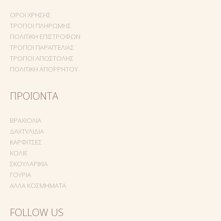
ΌΡΟΙ ΧΡΉΣΗΣ
ΤΡΌΠΟΙ ΠΛΗΡΩΜΉΣ
ΠΟΛΙΤΙΚΉ ΕΠΙΣΤΡΟΦΏΝ
ΤΡΌΠΟΙ ΠΑΡΑΓΓΕΛΊΑΣ
ΤΡΌΠΟΙ ΑΠΟΣΤΟΛΉΣ
ΠΟΛΙΤΙΚΉ ΑΠΟΡΡΉΤΟΥ
ΠΡΟΪΌΝΤΑ
ΒΡΑΧΙΌΛΙΑ
ΔΑΧΤΥΛΊΔΙΑ
ΚΑΡΦΊΤΣΕΣ
ΚΟΛΙΈ
ΣΚΟΥΛΑΡΊΚΙΑ
ΓΟΎΡΙΑ
ΆΛΛΑ ΚΟΣΜΉΜΑΤΑ
FOLLOW US