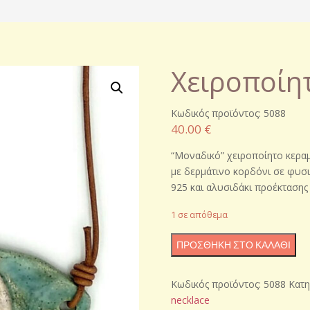
Χειροποίητ
Κωδικός προϊόντος: 5088
40.00
€
“Μοναδικό” χειροποίητο κεραμ
με δερμάτινο κορδόνι σε φυσ
925 και αλυσιδάκι προέκτασης
1 σε απόθεμα
Χειροποίητο
ΠΡΟΣΘΉΚΗ ΣΤΟ ΚΑΛΆΘΙ
κεραμικό
κολιέ
Κωδικός προϊόντος:
5088
Κατη
ποσότητα
necklace