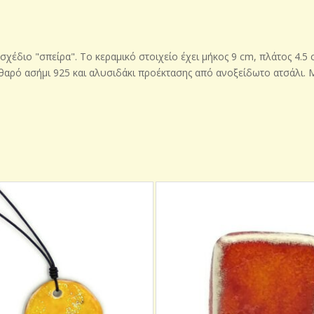
έδιο "σπείρα". Το κεραμικό στοιχείο έχει μήκος 9 cm, πλάτος 4.5 c
ρό ασήμι 925 και αλυσιδάκι προέκτασης από ανοξείδωτο ατσάλι. Μπ