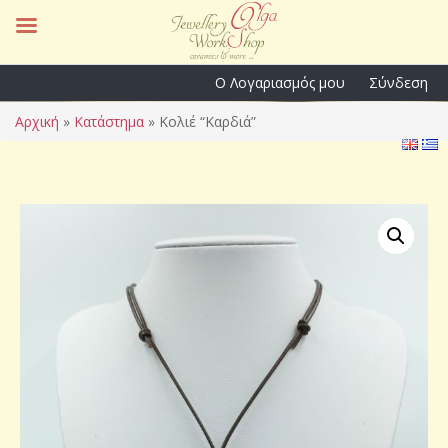
Ο Λογαριασμός μου
Σύνδεση
Αρχική
»
Κατάστημα
»
Κολιέ “Καρδιά”