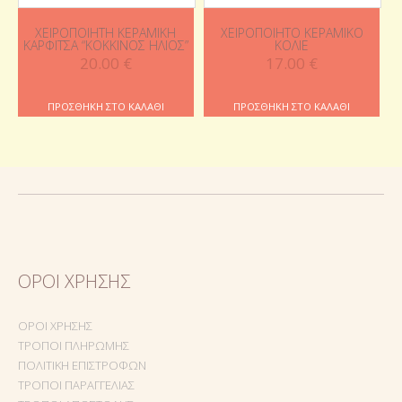
ΧΕΙΡΟΠΟΊΗΤΗ ΚΕΡΑΜΙΚΉ
ΧΕΙΡΟΠΟΊΗΤΟ ΚΕΡΑΜΙΚΌ
ΚΑΡΦΊΤΣΑ “ΚΌΚΚΙΝΟΣ ΉΛΙΟΣ”
ΚΟΛΙΈ
20.00
€
17.00
€
ΠΡΟΣΘΉΚΗ ΣΤΟ ΚΑΛΆΘΙ
ΠΡΟΣΘΉΚΗ ΣΤΟ ΚΑΛΆΘΙ
ΌΡΟΙ ΧΡΉΣΗΣ
ΌΡΟΙ ΧΡΉΣΗΣ
ΤΡΌΠΟΙ ΠΛΗΡΩΜΉΣ
ΠΟΛΙΤΙΚΉ ΕΠΙΣΤΡΟΦΏΝ
ΤΡΌΠΟΙ ΠΑΡΑΓΓΕΛΊΑΣ