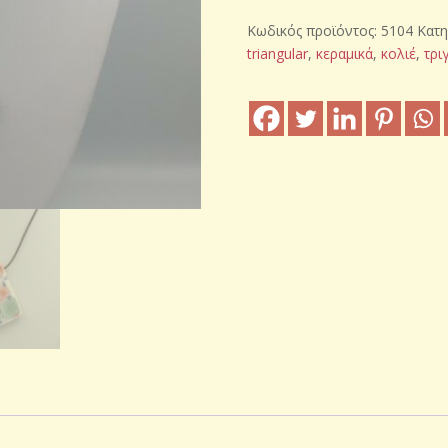
κολιέ
Κωδικός προϊόντος:
5104
Κατη
"Τρίγωνο"
triangular
,
κεραμικά
,
κολιέ
,
τρι
ποσότητα