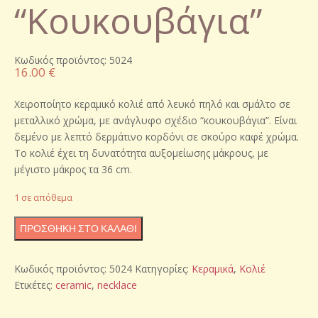
“Κουκουβάγια”
Κωδικός προϊόντος: 5024
16.00
€
Χειροποίητο κεραμικό κολιέ από λευκό πηλό και σμάλτο σε
μεταλλικό χρώμα, με ανάγλυφο σχέδιο “κουκουβάγια”. Είναι
δεμένο με λεπτό δερμάτινο κορδόνι σε σκούρο καφέ χρώμα.
Το κολιέ έχει τη δυνατότητα αυξομείωσης μάκρους, με
μέγιστο μάκρος τα 36 cm.
1 σε απόθεμα
Χειροποίητο
ΠΡΟΣΘΉΚΗ ΣΤΟ ΚΑΛΆΘΙ
κεραμικό
κολιέ
Κωδικός προϊόντος:
5024
Κατηγορίες:
Κεραμικά
,
Κολιέ
"Κουκουβάγια"
Ετικέτες:
ceramic
,
necklace
ποσότητα