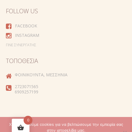
FOLLOW US
FACEBOOK
INSTAGRAM
ΓΊΝΕ ΣΥΝΕΡΓΆΤΗΣ
ΤΟΠΟΘΕΣΊΑ
ΦΟΙΝΙΚΟΎΝΤΑ, ΜΕΣΣΗΝΊΑ
2723071565
6909257199
0
Χρησιμοποιούμε cookies για να βελτιώσουμε την εμπειρία σας
Created by
στην ιστοσελίδα μας.