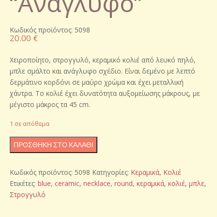
“Ανάγλυφο”
Κωδικός προϊόντος: 5098
20.00
€
Χειροποίητο, στρογγυλό, κεραμικό κολιέ από λευκό πηλό,
μπλε σμάλτο και ανάγλυφο σχέδιο. Είναι δεμένο με λεπτό
δερμάτινο κορδόνι σε μαύρο χρώμα και έχει μεταλλική
χάντρα. Το κολιέ έχει δυνατότητα αυξομείωσης μάκρους, με
μέγιστο μάκρος τα 45 cm.
1 σε απόθεμα
Χειροποίητο
ΠΡΟΣΘΉΚΗ ΣΤΟ ΚΑΛΆΘΙ
κεραμικό
κολιέ
Κωδικός προϊόντος:
5098
Κατηγορίες:
Κεραμικά
,
Κολιέ
"Ανάγλυφο"
Ετικέτες:
blue
,
ceramic
,
necklace
,
round
,
κεραμικά
,
κολιέ
,
μπλε
,
ποσότητα
Στρογγυλό