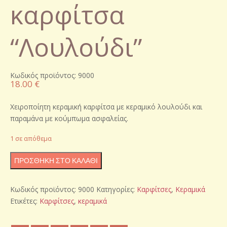
καρφίτσα
“Λουλούδι”
Κωδικός προϊόντος: 9000
18.00
€
Χειροποίητη κεραμική καρφίτσα με κεραμικό λουλούδι και
παραμάνα με κούμπωμα ασφαλείας.
1 σε απόθεμα
Χειροποίητη
ΠΡΟΣΘΉΚΗ ΣΤΟ ΚΑΛΆΘΙ
κεραμική
καρφίτσα
Κωδικός προϊόντος:
9000
Κατηγορίες:
Καρφίτσες
,
Κεραμικά
"Λουλούδι"
Ετικέτες:
Καρφίτσες
,
κεραμικά
ποσότητα