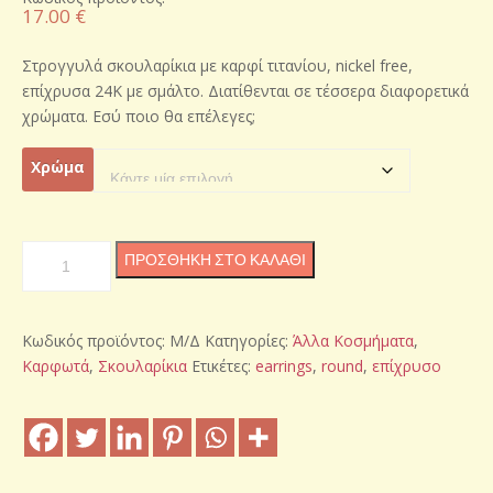
17.00
€
Στρογγυλά σκουλαρίκια με καρφί τιτανίου, nickel free,
επίχρυσα 24Κ με σμάλτο. Διατίθενται σε τέσσερα διαφορετικά
χρώματα. Εσύ ποιο θα επέλεγες;
Χρώμα
Στρογγυλά
ΠΡΟΣΘΉΚΗ ΣΤΟ ΚΑΛΆΘΙ
σκουλαρίκια
ποσότητα
Κωδικός προϊόντος:
Μ/Δ
Κατηγορίες:
Άλλα Κοσμήματα
,
Καρφωτά
,
Σκουλαρίκια
Ετικέτες:
earrings
,
round
,
επίχρυσο