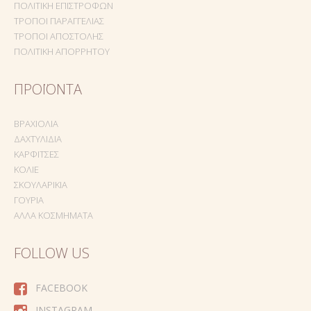
ΠΟΛΙΤΙΚΉ ΕΠΙΣΤΡΟΦΏΝ
ΤΡΌΠΟΙ ΠΑΡΑΓΓΕΛΊΑΣ
ΤΡΌΠΟΙ ΑΠΟΣΤΟΛΉΣ
ΠΟΛΙΤΙΚΉ ΑΠΟΡΡΉΤΟΥ
ΠΡΟΪΌΝΤΑ
ΒΡΑΧΙΌΛΙΑ
ΔΑΧΤΥΛΊΔΙΑ
ΚΑΡΦΊΤΣΕΣ
ΚΟΛΙΈ
ΣΚΟΥΛΑΡΊΚΙΑ
ΓΟΎΡΙΑ
ΆΛΛΑ ΚΟΣΜΉΜΑΤΑ
FOLLOW US
FACEBOOK
INSTAGRAM