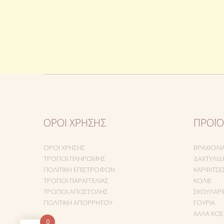
ΌΡΟΙ ΧΡΉΣΗΣ
ΠΡΟΪ
ΌΡΟΙ ΧΡΉΣΗΣ
ΒΡΑΧΙΌΛΙ
ΤΡΌΠΟΙ ΠΛΗΡΩΜΉΣ
ΔΑΧΤΥΛΊΔ
ΠΟΛΙΤΙΚΉ ΕΠΙΣΤΡΟΦΏΝ
ΚΑΡΦΊΤΣΕ
ΤΡΌΠΟΙ ΠΑΡΑΓΓΕΛΊΑΣ
ΚΟΛΙΈ
ΤΡΌΠΟΙ ΑΠΟΣΤΟΛΉΣ
ΣΚΟΥΛΑΡΊ
ΠΟΛΙΤΙΚΉ ΑΠΟΡΡΉΤΟΥ
ΓΟΎΡΙΑ
ΆΛΛΑ ΚΟ
0